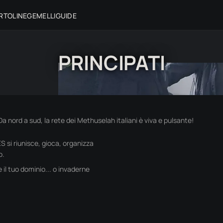
RTOLINE
GEMELLI
GUIDE
PRINCIPATI
Da nord a sud, la rete dei Methuselah italiani è viva e pulsante!
S si riunisce, gioca, organizza
o.
 il tuo dominio... o invaderne